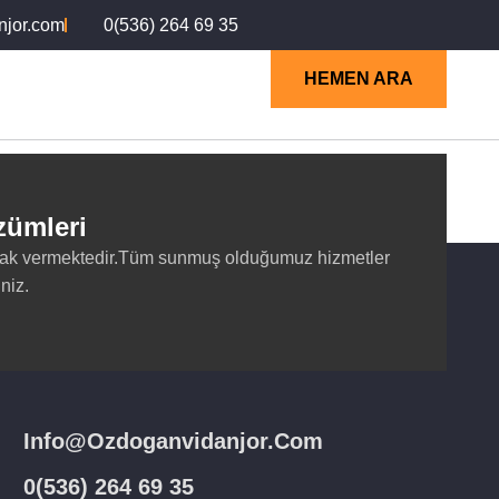
njor.com
0(536) 264 69 35
HEMEN ARA
zümleri
larak vermektedir.Tüm sunmuş olduğumuz hizmetler
niz.
Info@ozdoganvidanjor.com
0(536) 264 69 35